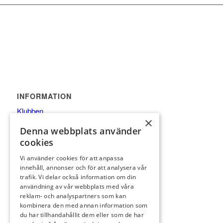
INFORMATION
Klubben
×
Restaurang
Denna webbplats använder
Banan
cookies
Gäst
Vi använder cookies för att anpassa
Medlem
innehåll, annonser och för att analysera vår
Junior
trafik. Vi delar också information om din
användning av vår webbplats med våra
Tävlingar
reklam- och analyspartners som kan
PRO
kombinera den med annan information som
du har tillhandahållit dem eller som de har