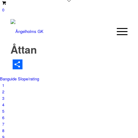
0
Åttan
Dela
Banguide
Slope/rating
1
2
3
4
5
6
7
8
9