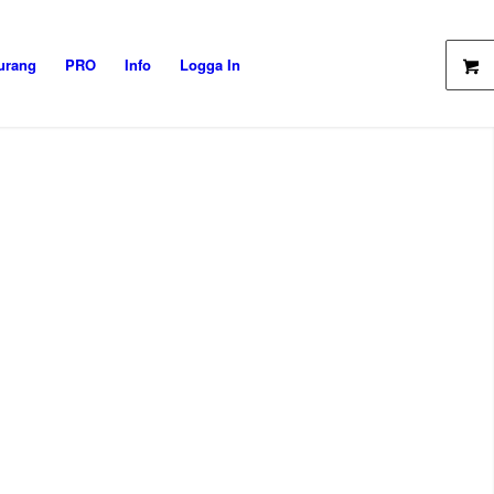
urang
PRO
Info
Logga In