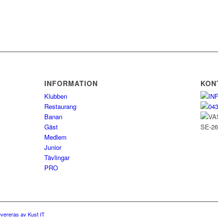
INFORMATION
KON
Klubben
IN
Restaurang
043
Banan
VA
Gäst
SE-2
Medlem
Junior
Tävlingar
PRO
vereras av Kust IT