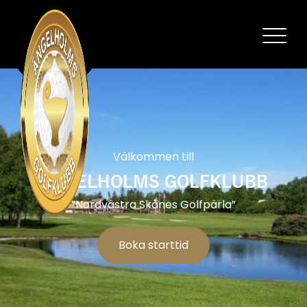
Välkommen till
ÄNGELHOLMS GOLFKLUBB
”Nordvästra Skånes Golfpärla”
Boka starttid