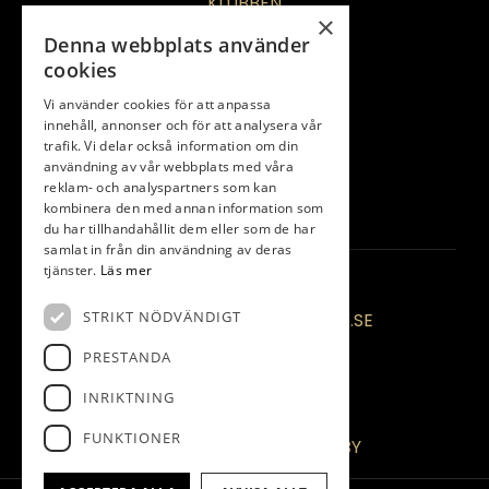
KLUBBEN
×
RESTAURANG
Denna webbplats använder
BANAN
cookies
GÄST
Vi använder cookies för att anpassa
MEDLEM
innehåll, annonser och för att analysera vår
trafik. Vi delar också information om din
JUNIOR
användning av vår webbplats med våra
TÄVLINGAR
reklam- och analyspartners som kan
kombinera den med annan information som
PRO
du har tillhandahållit dem eller som de har
samlat in från din användning av deras
tjänster.
Läs mer
KONTAKT OSS
STRIKT NÖDVÄNDIGT
INFO@ANGELHOLMSGK.SE
PRESTANDA
0431-430 260
INRIKTNING
VASATORPSVÄGEN 183
FUNKTIONER
SE-266 93 MUNKA LJUNGBY