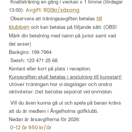
Knatteträning en gång i veckan x 1 timme (lördagar
13:00):
Avgift: 8
00kr/säsong
Observera att träningsavgiften betalas
till
och kan betalas på följande sätt: (OBS!
klubben
Märk din betalning med namn på junior samt vad
det avser)
Bankgiro: 199-7964
Swish: 123 471 25 68
Kontant eller kort på plats i reception.
Kursavgiften skall betalas i anslutning till kursstart!
Utöver träningen har vi dagsläger och andra
aktiviteter. Det betalas separat vid anmälan.
Vill du även kunna gå ut och spela på banan krävs
att du är medlem i Ängelholms golfklubb.
Nedan är årsavgifterna för 2026:
0-12 år 950 kr/år