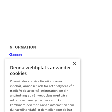
INFORMATION
Klubben
Restaurang
×
Denna webbplats använder
Banan
cookies
Gäst
Medlem
Vi använder cookies för att anpassa
innehåll, annonser och för att analysera vår
Junior
trafik. Vi delar också information om din
Tävlingar
användning av vår webbplats med våra
reklam- och analyspartners som kan
PRO
kombinera den med annan information som
du har tillhandahållit dem eller som de har