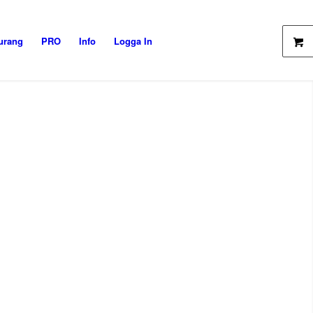
urang
PRO
Info
Logga In