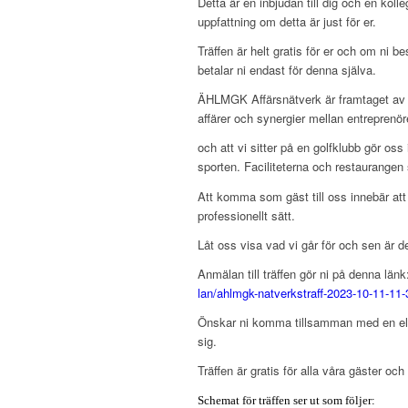
Detta är en inbjudan till dig och en koll
uppfattning om detta är just för er.
Träffen är helt gratis för er och om ni 
betalar ni endast för denna själva.
ÄHLMGK Affärsnätverk är framtaget av
affärer och synergier mellan entreprenör
och att vi sitter på en golfklubb gör oss i
sporten. Faciliteterna och restaurangen 
Att komma som gäst till oss innebär att n
professionellt sätt.
Låt oss visa vad vi går för och sen är de
Anmälan till träffen gör ni på denna län
lan/ahlmgk-natverkstraff-2023-10-11-11-
Önskar ni komma tillsamman med en elle
sig.
Träffen är gratis för alla våra gäster oc
Schemat för träffen ser ut som följer: