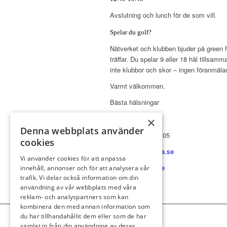
Avslutning och lunch för de som vill.
Spelar du golf?
Nätverket och klubben bjuder på green 
träffar. Du spelar 9 eller 18 hål tills
inte klubbor och skor – ingen föranmäla
Varmt välkommen.
Bästa hälsningar
×
Mikael Gräntz
Denna webbplats använder
Tel: 010 – 522 00 05
cookies
micke@mgzmedia.se
Vi använder cookies för att anpassa
www.mgzmedia.se
innehåll, annonser och för att analysera vår
trafik. Vi delar också information om din
användning av vår webbplats med våra
reklam- och analyspartners som kan
kombinera den med annan information som
du har tillhandahållit dem eller som de har
samlat in från din användning av deras