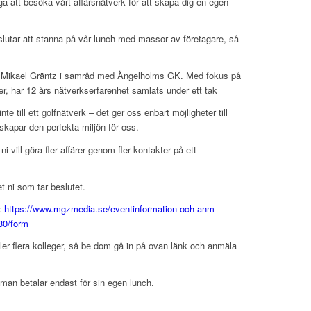
ega att besöka vårt affärsnätverk för att skapa dig en egen
beslutar att stanna på vår lunch med massor av företagare, så
 Mikael Gräntz i samråd med Ängelholms GK. Med fokus på
er, har 12 års nätverkserfarenhet samlats under ett tak
nte till ett golfnätverk – det ger oss enbart möjligheter till
skapar den perfekta miljön för oss.
i vill göra fler affärer genom fler kontakter på ett
t ni som tar beslutet.
k:
https://www.mgzmedia.se/eventinformation-och-anm-
30/form
r flera kolleger, så be dom gå in på ovan länk och anmäla
h man betalar endast för sin egen lunch.