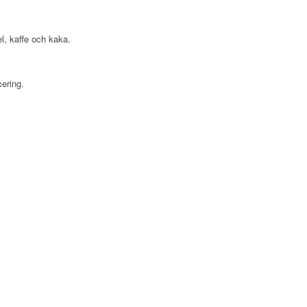
l, kaffe och kaka.
ering.