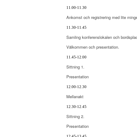
11.00-11.30
Ankomst och registrering med lite minge
11.30-11.45
Samling konferenslokalen och bordsplac
Välkommen och presentation.
11.45-12.00
Sittning 1.
Presentation
12.00-12.30
Mellanakt
12.30-12.45
Sittning 2.
Presentation
12.45-13.45