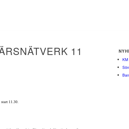
ÄRSNÄTVERK 11
NYH
KM 
Sön
Ban
start 11.30.